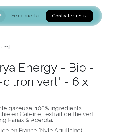
Se connecter
Contactez-nous
0 ml
ya Energy - Bio -
itron vert" - 6 x
nte gazeuse, 100% ingrédients
hie en Caféine, extrait de thé vert
eng Panax & Acérola.
ée en France (Nvle Aquitaine).