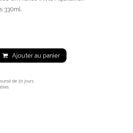
ns 330ml.
Ajouter au panier
boursé de 30 jours
ables