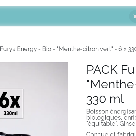
Produits
Nous trouver
A propos
urya Energy - Bio - "Menthe-citron vert" - 6 x 33
PACK Fur
"Menthe-c
330 ml
Boisson énergisa
biologiques, enric
"équitable", Gins
Conçue et fabriqu